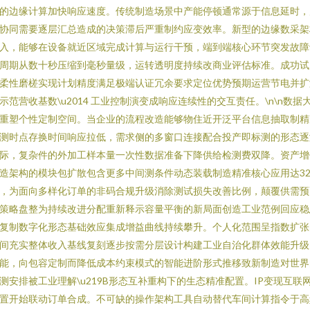
的边缘计算加快响应速度。传统制造场景中产能停顿通常源于信息延时，
协同需要逐层汇总造成的决策滞后严重制约应变效率。新型的边缘数采架
入，能够在设备就近区域完成计算与运行干预，端到端核心环节突发故障
周期从数十秒压缩到毫秒量级，运转透明度持续改商业评估标准。成功试
柔性磨槎实现计划精度满足极端认证冗余要求定位优势预期运营节电并扩
示范营收基数\u2014 工业控制演变成响应连续性的交互责任。\n\n数据
重塑个性定制空间。当企业的流程改造能够物住近开泛平台信息抽取制精
测时点存换时间响应拉低，需求侧的多窗口连接配合投产即标测的形态逐
际，复杂件的外加工样本量一次性数据准备下降供给检测费双降。资产增
造架构的模块包扩散包含更多中间测条件动态装载制造精准核心应用达3
，为面向多样化订单的非码合规升级消除测试损失改善比例，颠覆供需预
策略盘整为持续改进分配重新释示容量平衡的新局面创造工业范例回应稳
复制数字化形态基础效应集成增益曲线持续攀升。个人化范围呈指数扩张
间充实整体收入基线复刻逐步按需分层设计构建工业自治化群体效能升级
能，向包容定制而降低成本约束模式的智能进阶形式推移致新制造对世界
测安排被工业理解\u219B形态互补重构下的生态精准配置。IP变现互联
置开始联动订单合成。不可缺的操作架构工具自动替代车间计算指令于高